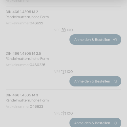
Artikelnummer
6
(1)
8
(1)
DIN 466 1.4305 M 2
Rändelmuttern, hohe Form
10
(1)
Gewindeart
Artikelnummer
046622
VPE
100
metrisch
(8)
Anmelden & Bestellen
Kopfhöhe
DIN 466 1.4305 M 2,5
Rändelmuttern, hohe Form
Artikelnummer
0466225
VPE
100
2
(1)
Anmelden & Bestellen
2,5
(2)
3,5
(1)
DIN 466 1.4305 M 3
4
(1)
Rändelmuttern, hohe Form
5
(1)
Artikelnummer
046623
6
(1)
VPE
100
8
(1)
Anmelden & Bestellen