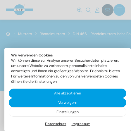
Norm Nr.
466
(8)
Muttern
Rändelmuttern
DIN 466 - Rändelmuttern, hohe F
Werkstoff
A1
(8)
Wir verwenden Cookies
DIN 466 - Rändelmuttern, hohe Form
Wir können diese zur Analyse unserer Besucherdaten platzieren,
um unsere Website zu verbessern, personalisierte Inhalte
anzuzeigen und Ihnen ein großartiges Website-Erlebnis zu bieten.
Durchmesser
Für weitere Informationen zu den von uns verwendeten Cookies
Filter
öffnen Sie die Einstellungen.
Alle akzeptieren
2
(1)
Verweigern
2,5
(1)
8 Artikel gefunden
3
(1)
Einstellungen
4
(1)
Datenschutz
Impressum
Bezeichnung
VPE
5
(1)