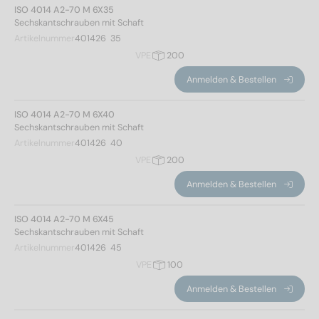
ISO 4014 A2-70 M 6X35
24
(60)
Sechskantschrauben mit Schaft
25
(3)
Artikelnummer
401426  35
30
(9)
VPE
200
35
(12)
40
(15)
Anmelden & Bestellen
45
(18)
ISO 4014 A2-70 M 6X40
50
(21)
Sechskantschrauben mit Schaft
55
(21)
Artikelnummer
401426  40
60
(21)
Gewindeart
VPE
200
65
(27)
Anmelden & Bestellen
70
(30)
metrisch
(705)
75
(30)
ISO 4014 A2-70 M 6X45
80
(30)
Sechskantschrauben mit Schaft
Kopfhöhe
85
(30)
Artikelnummer
401426  45
90
(30)
VPE
100
95
(30)
Anmelden & Bestellen
3,5
(33)
100
(30)
4
(60)
110
(30)