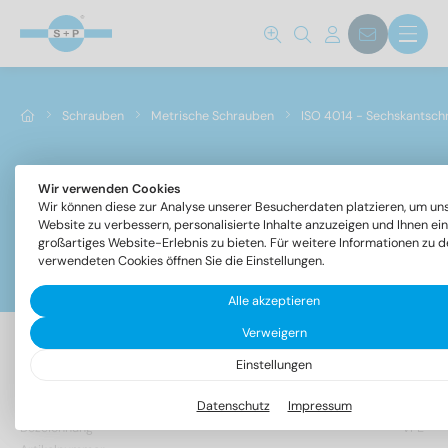
Schrauben
Metrische Schrauben
ISO 4014 - Sechskantsch
Wir verwenden Cookies
ISO 4014 - Sechskantschrauben mit Schaft
Wir können diese zur Analyse unserer Besucherdaten platzieren, um un
Website zu verbessern, personalisierte Inhalte anzuzeigen und Ihnen ein
großartiges Website-Erlebnis zu bieten. Für weitere Informationen zu d
verwendeten Cookies öffnen Sie die Einstellungen.
Filter
Alle akzeptieren
Verweigern
Einstellungen
705 Artikel gefunden
Datenschutz
Impressum
Bezeichnung
VPE