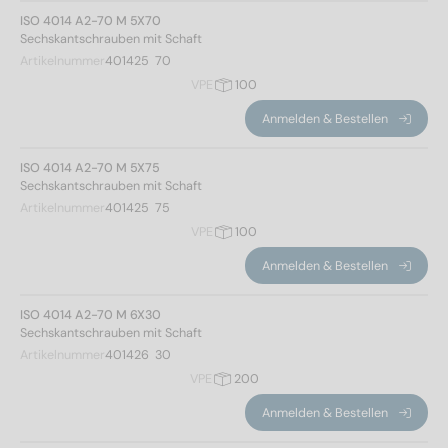
A2
(235)
ISO 4014 A2-70 M 5X70
A4
(235)
Sechskantschrauben mit Schaft
Artikelnummer
401425  70
A4-80
(235)
VPE
100
Anmelden & Bestellen
Durchmesser
ISO 4014 A2-70 M 5X75
Sechskantschrauben mit Schaft
5
(33)
Artikelnummer
401425  75
VPE
100
6
(60)
8
(63)
Anmelden & Bestellen
10
(87)
12
(84)
ISO 4014 A2-70 M 6X30
Sechskantschrauben mit Schaft
14
(66)
Artikelnummer
401426  30
16
(78)
VPE
200
18
(54)
Gesamtlänge
Anmelden & Bestellen
20
(69)
22
(51)