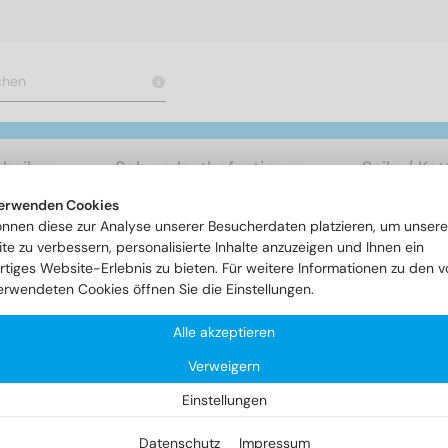
cheiben
Schwerlastbefestigung
Seile / Ke
erwenden Cookies
önnen diese zur Analyse unserer Besucherdaten platzieren, um unsere
n
Spanplattenschrauben
Artikel 9040 - Super-Drill Seko-Hol
te zu verbessern, personalisierte Inhalte anzuzeigen und Ihnen ein
rtiges Website-Erlebnis zu bieten. Für weitere Informationen zu den v
erwendeten Cookies öffnen Sie die Einstellungen.
tikel 9040 - Super-Drill Sek
Alle akzeptieren
Verweigern
hrspitze
Einstellungen
Datenschutz
Impressum