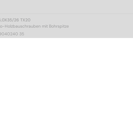
4,0X35/26 TX20
ko-Holzbauschrauben mit Bohrspitze
9040240 35
VPE
200
5.400
4,0X40/26 TX20
ko-Holzbauschrauben mit Bohrspitze
9040240 40
VPE
200
5.400
4,0X45/28 TX20
ko-Holzbauschrauben mit Bohrspitze