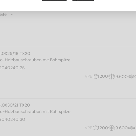
4,0X25/18 TX20
ko-Holzbauschrauben mit Bohrspitze
9040240 25
VPE
200
9.600
4,0X30/21 TX20
ko-Holzbauschrauben mit Bohrspitze
9040240 30
VPE
200
9.600