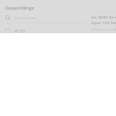
Gesamtlänge
Art. 9040 A2 
Super-Drill Se
Artikelnummer
25
(2)
30
(3)
35
(4)
40
(4)
45
(4)
Art. 9040 A2 
Super-Drill Se
50
(4)
Artikelnummer
55
(4)
Gewindeart
60
(4)
65
(4)
Spanplattenschraubengewinde
(55)
70
(4)
Art. 9040 A2 
80
(4)
Kopfhöhe
Super-Drill Se
90
(3)