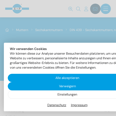
Muttern
Sechskantmuttern
DIN 439 - Sechskantmuttern, n
Wir verwenden Cookies
DIN 439 - Sechskantmuttern, niedrige Form
Wir können diese zur Analyse unserer Besucherdaten platzieren, um un
Website zu verbessern, personalisierte Inhalte anzuzeigen und Ihnen ein
großartiges Website-Erlebnis zu bieten. Für weitere Informationen zu d
von uns verwendeten Cookies öffnen Sie die Einstellungen.
Filter
Alle akzeptieren
Verweigern
Einstellungen
140 Artikel gefunden
Datenschutz
Impressum
Bezeichnung
VPE