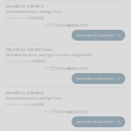
DIN 439 A2-035 BM 5
Sechskantmuttern, niedrige Form
439
(140)
Artikelnummer
043925
VPE
1.000
864.000
Werkstoff
Anmelden & Bestellen
A2
(70)
DIN 439 A2-035 BM 5 links
A4
(70)
Sechskantmuttern, niedrige Form mit Linksgewinde
Artikelnummer
043925L
VPE
1.000
864.000
Durchmesser
Anmelden & Bestellen
DIN 439 A2-035 BM 6
1,6
(2)
Sechskantmuttern, niedrige Form
1,7
(2)
Artikelnummer
043926
2
(2)
VPE
1.000
360.000
2,3
(2)
Anmelden & Bestellen
2,5
(2)