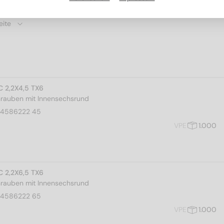
C 2,2X4,5 TX6
rauben mit Innensechsrund
14586222 45
VPE
1.000
C 2,2X6,5 TX6
rauben mit Innensechsrund
14586222 65
VPE
1.000