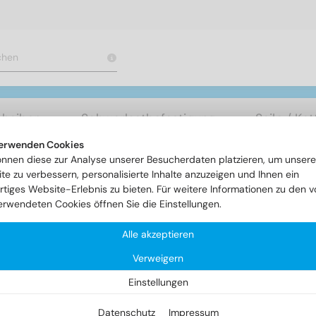
cheiben
Schwerlastbefestigung
Seile / Ke
erwenden Cookies
önnen diese zur Analyse unserer Besucherdaten platzieren, um unsere
n
Blechschrauben
ISO 14586 - Senk-Blechschrauben mit Inn
te zu verbessern, personalisierte Inhalte anzuzeigen und Ihnen ein
rtiges Website-Erlebnis zu bieten. Für weitere Informationen zu den v
erwendeten Cookies öffnen Sie die Einstellungen.
O 14586 - Senk-Blechschraub
Alle akzeptieren
Verweigern
nensechsrund
Einstellungen
Datenschutz
Impressum