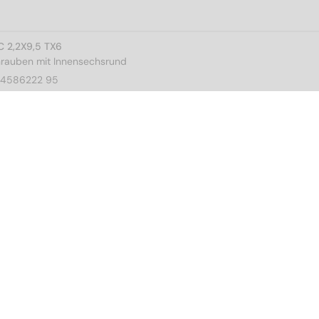
C 2,2X9,5 TX6
rauben mit Innensechsrund
14586222 95
VPE
1.000
C 2,2X13 TX6
rauben mit Innensechsrund
14586222 13
VPE
1.000
C 2,2X16 TX6
rauben mit Innensechsrund