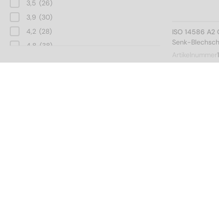
3,5
(26)
3,9
(30)
4,2
(28)
ISO 14586 A2 
Senk-Blechsch
4,8
(38)
Artikelnummer
5,5
(34)
Gesamtlänge
6,3
(30)
4,5
(2)
ISO 14586 A2 
Senk-Blechsch
6,5
(8)
Artikelnummer
9,5
(12)
13
(16)
16
(16)
19
(16)
ISO 14586 A2 
22
(16)
Gewindeart
Senk-Blechsch
25
(16)