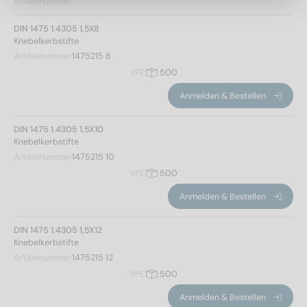
Artikelnummer
5
(9)
6
(12)
DIN 1475 1.4305 1,5X8
Knebelkerbstifte
8
(14)
Gesamtlänge
Artikelnummer
1475215 8
10
(12)
VPE
500
Anmelden & Bestellen
8
(1)
10
(1)
DIN 1475 1.4305 1,5X10
12
(4)
Knebelkerbstifte
Artikelnummer
1475215 10
16
(4)
VPE
500
20
(6)
25
(7)
Anmelden & Bestellen
30
(7)
DIN 1475 1.4305 1,5X12
35
(6)
Mindest-Festigkeitsklasse
Knebelkerbstifte
40
(6)
Artikelnummer
1475215 12
45
(5)
500
(78)
Filter anwenden
VPE
500
50
(5)
Anmelden & Bestellen
55
(5)