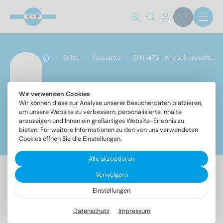
Norm Nr.
1475
(78)
Stifte
Kerbstifte
DIN 1475 - Knebelkerbstifte
Werkstoff
A1
(78)
Wir verwenden Cookies
DIN 1475 - Knebelkerbstifte
Wir können diese zur Analyse unserer Besucherdaten platzieren,
um unsere Website zu verbessern, personalisierte Inhalte
anzuzeigen und Ihnen ein großartiges Website-Erlebnis zu
Durchmesser
bieten. Für weitere Informationen zu den von uns verwendeten
Filter
Cookies öffnen Sie die Einstellungen.
Alle akzeptieren
1,5
(5)
Verweigern
2
(5)
78 Artikel gefunden
2,5
(5)
Einstellungen
3
(7)
Datenschutz
Impressum
Bezeichnung
VPE
4
(9)