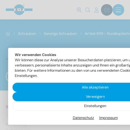
Schrauben
Sonstige Schrauben
Artikel 9191 - Rundkopfsch
Wir verwenden Cookies
Artikel 9191 - Rundkopfschrauben für Thermoplaste
Wir können diese zur Analyse unserer Besucherdaten platzieren, um 
verbessern, personalisierte Inhalte anzuzeigen und Ihnen ein großart
bieten. Für weitere Informationen zu den von uns verwendeten Cookie
Einstellungen.
Filter
Alle akzeptieren
Verweigern
Einstellungen
75 Artikel gefunden
Datenschutz
Impressum
Bezeichnung
VPE