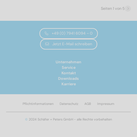
Seiten 1 von 5
A2
(75)
Durchmesser
+49 (0) 7941 6094 – 0
Jetzt E-Mail schreiben
2
(9)
Unternehmen
2,5
(9)
Service
Kontakt
3
(10)
Downloads
3,5
(9)
Karriere
4
(10)
4,5
(9)
Pflichtinformationen
Datenschutz
AGB
Impressum
5
(9)
6
(10)
Gesamtlänge
©
2024 Schäfer + Peters GmbH - alle Rechte vorbehalten