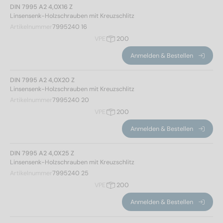
60
(4)
DIN 7995 A2 4,0X16 Z
Linsensenk-Holzschrauben mit Kreuzschlitz
65
(3)
Kopfhöhe
Artikelnummer
7995240 16
70
(4)
VPE
200
75
(2)
Anmelden & Bestellen
80
(3)
1,65
(6)
90
(3)
1,93
(6)
DIN 7995 A2 4,0X20 Z
100
(3)
Linsensenk-Holzschrauben mit Kreuzschlitz
2,2
(10)
110
(1)
Artikelnummer
7995240 20
2,35
(17)
120
(2)
VPE
200
2,5
(14)
150
(1)
Anmelden & Bestellen
3
(15)
DIN 7995 A2 4,0X25 Z
Kopfform
Linsensenk-Holzschrauben mit Kreuzschlitz
Artikelnummer
7995240 25
Linsensenkkopf
(68)
VPE
200
Anmelden & Bestellen
Antrieb