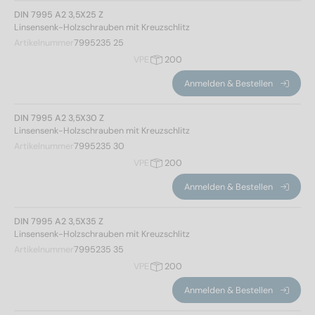
4,5
(17)
DIN 7995 A2 3,5X25 Z
5
(14)
Linsensenk-Holzschrauben mit Kreuzschlitz
6
(15)
Artikelnummer
7995235 25
VPE
200
Gesamtlänge
Anmelden & Bestellen
DIN 7995 A2 3,5X30 Z
Linsensenk-Holzschrauben mit Kreuzschlitz
12
(2)
Artikelnummer
7995235 30
16
(3)
VPE
200
20
(5)
Anmelden & Bestellen
25
(6)
30
(6)
DIN 7995 A2 3,5X35 Z
35
(6)
Linsensenk-Holzschrauben mit Kreuzschlitz
Artikelnummer
7995235 35
40
(4)
VPE
200
45
(5)
Gewindeart
50
(4)
Anmelden & Bestellen
55
(1)
Holzgewinde
(68)