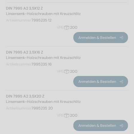
DIN 7995 A2 3,5X12 Z
Linsensenk-Holzschrauben mit Kreuzschlitz
Norm Nr.
Artikelnummer
7995235 12
VPE
200
7995
(68)
Anmelden & Bestellen
Werkstoff
DIN 7995 A2 3,5X16 Z
Linsensenk-Holzschrauben mit Kreuzschlitz
A2
(67)
Artikelnummer
7995235 16
A2/Cu
(1)
VPE
200
Anmelden & Bestellen
Durchmesser
DIN 7995 A2 3,5X20 Z
Linsensenk-Holzschrauben mit Kreuzschlitz
Artikelnummer
7995235 20
3
(6)
VPE
200
3,5
(6)
Anmelden & Bestellen
4
(10)