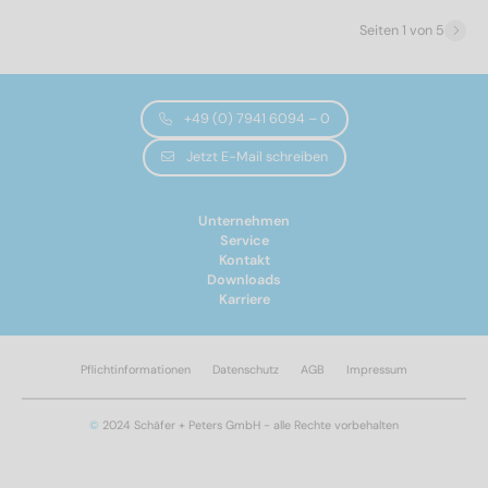
Seiten 1 von 5
PZ1
(6)
PZ2
(47)
PZ3
(15)
+49 (0) 7941 6094 – 0
Antriebsform
Jetzt E-Mail schreiben
Pozidrive
(68)
Unternehmen
Service
Kontakt
Mindest-Festigkeitsklasse
Downloads
Karriere
500
(68)
Pflichtinformationen
Datenschutz
AGB
Impressum
Kopfdurchmesser
©
2024 Schäfer + Peters GmbH - alle Rechte vorbehalten
5,6
(6)