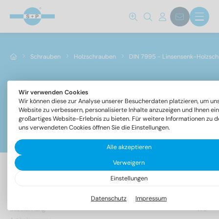
Schrauben
Holzschrauben
DIN 7995 - Linsensenk-Holzsch
Wir verwenden Cookies
DIN 7995 - Linsensenk-Holzschrauben mit PZ
Wir können diese zur Analyse unserer Besucherdaten platzieren, um un
Website zu verbessern, personalisierte Inhalte anzuzeigen und Ihnen ein
großartiges Website-Erlebnis zu bieten. Für weitere Informationen zu 
uns verwendeten Cookies öffnen Sie die Einstellungen.
Filter
Alle akzeptieren
Verweigern
Einstellungen
68 Artikel gefunden
Datenschutz
Impressum
Bezeichnung
VPE