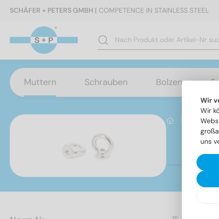
SCHÄFER + PETERS GMBH |
COMPETENCE IN STAINLESS STEEL
Muttern
Schrauben
Bolzen
S
Wir v
Wir k
Muttern
Websi
großa
uns v
Ar