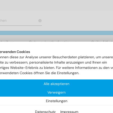
cheiben
Schwerlastbefestigung
Seile / Ke
erwenden Cookies
önnen diese zur Analyse unserer Besucherdaten platzieren, um unsere
Ringmuttern
Artikel 582 - Ringmuttern gegossene Ausführung
te zu verbessern, personalisierte Inhalte anzuzeigen und Ihnen ein
rtiges Website-Erlebnis zu bieten. Für weitere Informationen zu den v
erwendeten Cookies öffnen Sie die Einstellungen.
tikel 582 - Ringmuttern gego
Alle akzeptieren
Verweigern
Einstellungen
Datenschutz
Impressum