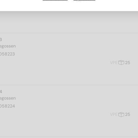
3
gegossen
058223
VPE
25
 4
gegossen
058224
VPE
25