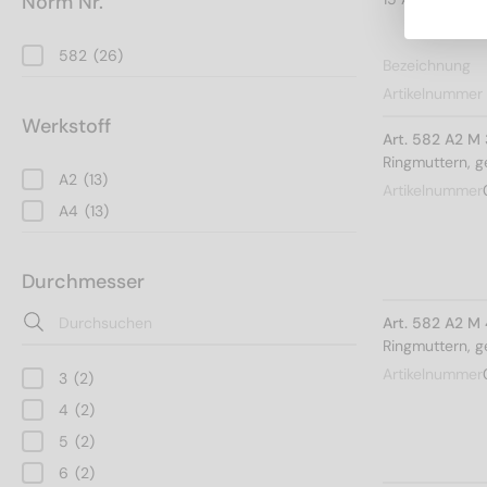
Norm Nr.
582
(26)
Bezeichnung
Artikelnummer
Werkstoff
Art. 582 A2 M 
Ringmuttern, 
A2
(13)
Artikelnummer
A4
(13)
Durchmesser
Art. 582 A2 M
Ringmuttern, 
Artikelnummer
3
(2)
4
(2)
5
(2)
6
(2)