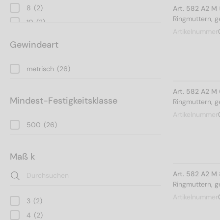
8
(2)
Art. 582 A2 M
Ringmuttern, 
10
(2)
Artikelnummer
12
(2)
Gewindeart
16
(2)
20
(2)
metrisch
(26)
24
(2)
Art. 582 A2 M
27
(2)
Mindest-Festigkeitsklasse
Ringmuttern, 
30
(2)
Artikelnummer
36
(2)
500
(26)
Maß k
Art. 582 A2 M
Ringmuttern, 
Artikelnummer
3
(2)
4
(2)