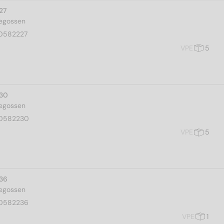
27
gegossen
0582227
VPE
5
 30
gegossen
0582230
VPE
5
 36
gegossen
0582236
VPE
1