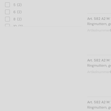
5
(2)
6
(2)
Art. 582 A2 M 
8
(2)
Ringmuttern, 
10
(2)
Artikelnummer
12
(2)
14
(2)
16
(2)
20
(2)
Art. 582 A2 M 
24
(4)
Ringmuttern, 
28
(2)
Artikelnummer
Art. 582 A2 M 
Ringmuttern, 