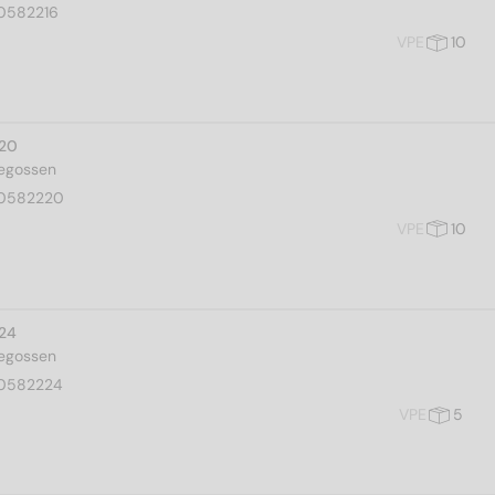
0582216
VPE
10
 20
gegossen
0582220
VPE
10
 24
gegossen
0582224
VPE
5