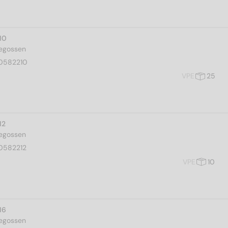
10
gegossen
0582210
VPE
25
12
gegossen
0582212
VPE
10
16
gegossen