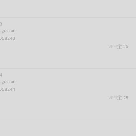
 3
gegossen
058243
VPE
25
 4
gegossen
058244
VPE
25