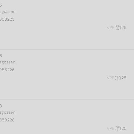
 5
gegossen
058225
VPE
25
 6
gegossen
058226
VPE
25
 8
gegossen
058228
VPE
25