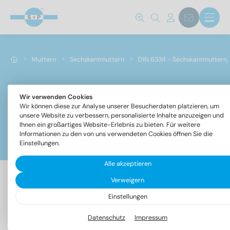
Muttern
Sechskantmuttern
DIN 6334 - Sechskantmuttern, 
Wir verwenden Cookies
DIN 6334 - Sechskantmuttern, 3 d hoch
Wir können diese zur Analyse unserer Besucherdaten platzieren, um
unsere Website zu verbessern, personalisierte Inhalte anzuzeigen und
Ihnen ein großartiges Website-Erlebnis zu bieten. Für weitere
Informationen zu den von uns verwendeten Cookies öffnen Sie die
Filter
Einstellungen.
Alle akzeptieren
Verweigern
27 Artikel gefunden
Einstellungen
Datenschutz
Impressum
Bezeichnung
VPE