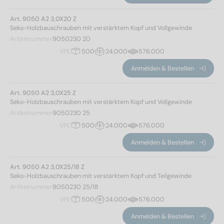
60
(16)
Kopfhöhe
Art. 9050 A2 3,0X20 Z
65
(16)
Seko-Holzbauschrauben mit verstärktem Kopf und Vollgewinde
70
(16)
Artikelnummer
9050230 20
80
(16)
VPE
500
24.000
576.000
1,9
(32)
90
(12)
Anmelden & Bestellen
2,1
(32)
100
(12)
2,5
(52)
110
(4)
Art. 9050 A2 3,0X25 Z
2,7
(58)
120
(4)
Seko-Holzbauschrauben mit verstärktem Kopf und Vollgewinde
3
(60)
Artikelnummer
130
(2)
9050230 25
3,6
(82)
VPE
500
24.000
576.000
140
(2)
150
(2)
Anmelden & Bestellen
Kopfform
160
(2)
170
(2)
Art. 9050 A2 3,0X25/18 Z
Senkkopf
(316)
Seko-Holzbauschrauben mit verstärktem Kopf und Teilgewinde
180
(2)
Artikelnummer
9050230 25/18
190
(2)
VPE
500
24.000
576.000
200
(2)
Antrieb
Anmelden & Bestellen
220
(2)