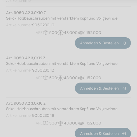
Artikelnummer
5
(60)
6
(82)
Art. 9050 A2 3,0X10 Z
Seko-Holzbauschrauben mit verstärktem Kopf und Vollgewinde
Artikelnummer
9050230 10
Gesamtlänge
VPE
500
48.000
1.152.000
Anmelden & Bestellen
10
(6)
Art. 9050 A2 3,0X12 Z
12
(8)
Seko-Holzbauschrauben mit verstärktem Kopf und Vollgewinde
Artikelnummer
9050230 12
16
(10)
VPE
500
48.000
1.152.000
20
(12)
25
(22)
Anmelden & Bestellen
30
(24)
35
(24)
Art. 9050 A2 3,0X16 Z
Seko-Holzbauschrauben mit verstärktem Kopf und Vollgewinde
40
(24)
Gewindeart
Artikelnummer
9050230 16
45
(24)
VPE
500
48.000
1.152.000
50
(24)
Spanplattenschraubengewinde
(316)
Anmelden & Bestellen
55
(16)