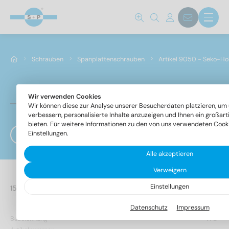
Norm Nr.
9050
(316)
Schrauben
Spanplattenschrauben
Artikel 9050 - Seko-Ho
Werkstoff
A2
(158)
Wir verwenden Cookies
Artikel 9050 - Seko-Holzbauschrauben mit verstä
Wir können diese zur Analyse unserer Besucherdaten platzieren, um
A4
(158)
verbessern, personalisierte Inhalte anzuzeigen und Ihnen ein großar
bieten. Für weitere Informationen zu den von uns verwendeten Cooki
Einstellungen.
Filter
Durchmesser
Alle akzeptieren
Verweigern
3
(32)
Einstellungen
316 Artikel gefunden
3,5
(32)
Datenschutz
Impressum
4
(52)
Bezeichnung
VPE
4,5
(58)