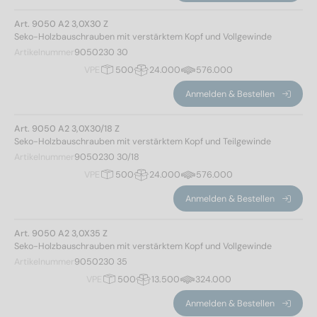
PZ1
(32)
240
(2)
Art. 9050 A2 3,0X30 Z
PZ2
(202)
260
(2)
Seko-Holzbauschrauben mit verstärktem Kopf und Vollgewinde
PZ3
(82)
280
(2)
Artikelnummer
9050230 30
300
(2)
VPE
500
24.000
576.000
Antriebsform
Anmelden & Bestellen
Pozidrive
(316)
Art. 9050 A2 3,0X30/18 Z
Seko-Holzbauschrauben mit verstärktem Kopf und Teilgewinde
Artikelnummer
9050230 30/18
Mindest-Festigkeitsklasse
VPE
500
24.000
576.000
500
(316)
Anmelden & Bestellen
Art. 9050 A2 3,0X35 Z
Kopfdurchmesser
Seko-Holzbauschrauben mit verstärktem Kopf und Vollgewinde
Artikelnummer
9050230 35
VPE
500
13.500
324.000
6
(32)
Anmelden & Bestellen
7
(32)