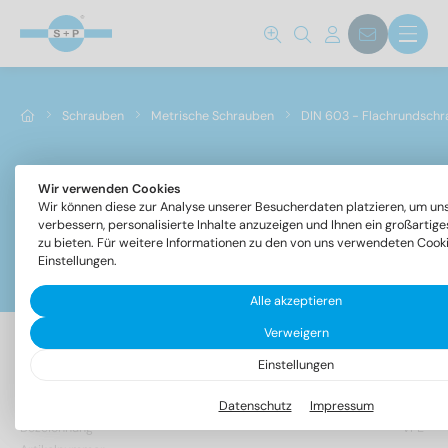
Schrauben
Metrische Schrauben
DIN 603 - Flachrundschr
Wir verwenden Cookies
DIN 603 - Flachrundschrauben mit Vierkantansatz
Wir können diese zur Analyse unserer Besucherdaten platzieren, um un
verbessern, personalisierte Inhalte anzuzeigen und Ihnen ein großartig
zu bieten. Für weitere Informationen zu den von uns verwendeten Cookie
Einstellungen.
Filter
Alle akzeptieren
Verweigern
Einstellungen
536 Artikel gefunden
Datenschutz
Impressum
Bezeichnung
VPE