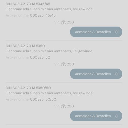
A2
(271)
DIN 603 A2-70 M 5X45/45
A4
(265)
Flachrundschrauben mit Vierkantansatz, Vollgewinde
Artikelnummer
060325  45/45
VPE
200
Durchmesser
Anmelden & Bestellen
DIN 603 A2-70 M 5X50
5
(61)
Flachrundschrauben mit Vierkantansatz, Teilgewinde
6
(80)
Artikelnummer
060325  50
8
(100)
VPE
200
10
(106)
Anmelden & Bestellen
12
(100)
16
(89)
DIN 603 A2-70 M 5X50/50
Flachrundschrauben mit Vierkantansatz, Vollgewinde
Artikelnummer
060325  50/50
Gesamtlänge
VPE
200
Anmelden & Bestellen
12
(6)