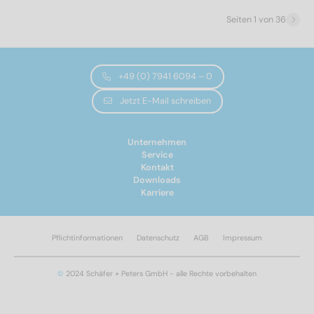
16
(8)
Seiten 1 von 36
18
(4)
20
(8)
25
(11)
+49 (0) 7941 6094 – 0
30
(15)
Jetzt E-Mail schreiben
35
(18)
40
(19)
Gewindeart
Unternehmen
45
(20)
Service
50
(20)
metrisch
(536)
Kontakt
55
(22)
Downloads
Karriere
60
(22)
Kopfhöhe
65
(24)
70
(24)
Pflichtinformationen
Datenschutz
AGB
Impressum
75
(24)
3,3
(61)
80
(24)
©
2024 Schäfer + Peters GmbH - alle Rechte vorbehalten
3,88
(80)
90
(22)
4,88
(100)
100
(22)