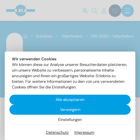
Norm Nr.
Scheiben
Tellerfedern
DIN 2093 - Tellerfedern
2093
(57)
Werkstoff
Wir verwenden Cookies
DIN 2093 - Tellerfedern
Wir können diese zur Analyse unserer Besucherdaten platzieren,
um unsere Website zu verbessern, personalisierte Inhalte
A1
(57)
anzuzeigen und Ihnen ein großartiges Website-Erlebnis zu
bieten. Für weitere Informationen zu den von uns verwendeten
Filter
Cookies öffnen Sie die Einstellungen.
Innendurchmesser
Alle akzeptieren
Verweigern
57 Artikel gefunden
3,2
(2)
Einstellungen
4,2
(5)
Datenschutz
Impressum
5,2
(3)
Bezeichnung
VPE