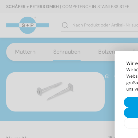
SCHÄFER + PETERS GMBH |
COMPETENCE IN STAINLESS STEEL
Muttern
Schrauben
Bolzen
S
Wir v
Wir k
Schraube
Websi
großa
uns v
Ar