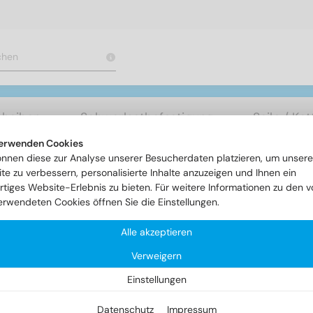
cheiben
Schwerlastbefestigung
Seile / Ke
erwenden Cookies
önnen diese zur Analyse unserer Besucherdaten platzieren, um unsere
n
Fassadenschrauben / Spenglerschrauben
Artikel 9087 - S
te zu verbessern, personalisierte Inhalte anzuzeigen und Ihnen ein
rtiges Website-Erlebnis zu bieten. Für weitere Informationen zu den v
erwendeten Cookies öffnen Sie die Einstellungen.
tikel 9087 - Spengler - TX20
Alle akzeptieren
Verweigern
Einstellungen
Datenschutz
Impressum