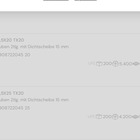
4,5X20 TX20
ben 2tlg. mit Dichtscheibe 15 mm
908722045 20
VPE
200
5.400
4,5X25 TX20
ben 2tlg. mit Dichtscheibe 15 mm
908722045 25
VPE
200
4.200