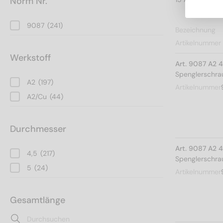
Norm Nr.
9087
(241)
Bezeichnung
Artikelnummer
Werkstoff
Art. 9087 A2 
Spenglerschrau
A2
(197)
Artikelnummer
A2/Cu
(44)
Durchmesser
Art. 9087 A2 
4,5
(217)
Spenglerschrau
5
(24)
Artikelnummer
Gesamtlänge