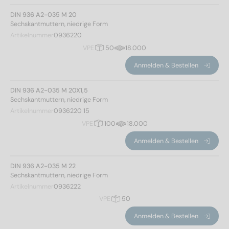
DIN 936 A2-035 M 20
Sechskantmuttern, niedrige Form
Norm Nr.
Artikelnummer
0936220
VPE
50
18.000
936
(40)
Anmelden & Bestellen
Werkstoff
DIN 936 A2-035 M 20X1,5
Sechskantmuttern, niedrige Form
A2
(20)
Artikelnummer
0936220 15
A4
(20)
VPE
100
18.000
Anmelden & Bestellen
Durchmesser
DIN 936 A2-035 M 22
Sechskantmuttern, niedrige Form
Artikelnummer
0936222
8
(4)
VPE
50
10
(4)
Anmelden & Bestellen
12
(4)