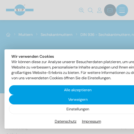
Muttern
Sechskantmuttern
DIN 936 - Sechskantmuttern, n
Wir verwenden Cookies
DIN 936 - Sechskantmuttern, niedrige Form
Wir können diese zur Analyse unserer Besucherdaten platzieren, um un
Website zu verbessern, personalisierte Inhalte anzuzeigen und Ihnen ein
großartiges Website-Erlebnis zu bieten. Für weitere Informationen zu d
von uns verwendeten Cookies öffnen Sie die Einstellungen.
Filter
Alle akzeptieren
Verweigern
Einstellungen
40 Artikel gefunden
Datenschutz
Impressum
Bezeichnung
VPE