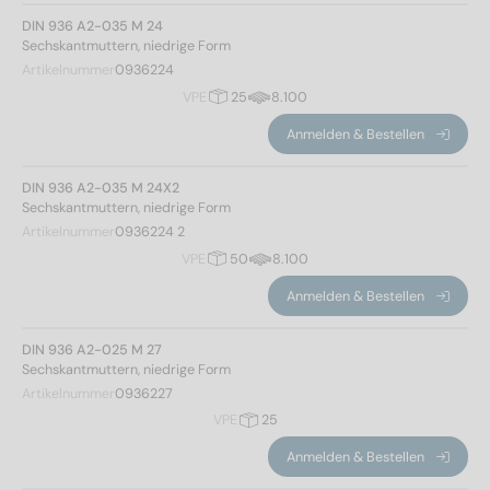
14
(2)
DIN 936 A2-035 M 24
16
(2)
Sechskantmuttern, niedrige Form
18
(2)
Artikelnummer
0936224
VPE
25
8.100
20
(4)
22
(2)
Gewindeart
Anmelden & Bestellen
24
(4)
27
(2)
Feingewinde
(10)
DIN 936 A2-035 M 24X2
Sechskantmuttern, niedrige Form
30
(2)
metrisch
(30)
Artikelnummer
0936224 2
33
(2)
VPE
50
8.100
36
(2)
Eckmaß
Anmelden & Bestellen
39
(2)
42
(2)
DIN 936 A2-025 M 27
Sechskantmuttern, niedrige Form
14,38
(4)
Artikelnummer
0936227
18,9
(4)
VPE
25
21,1
(4)
Anmelden & Bestellen
24,49
(2)
26,75
(2)