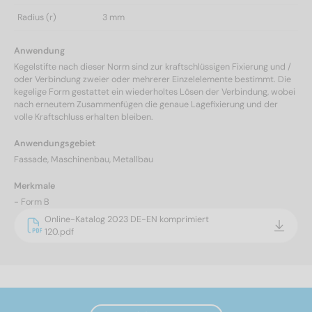
Radius (r)
3 mm
Anwendung
Kegelstifte nach dieser Norm sind zur kraftschlüssigen Fixierung und /
oder Verbindung zweier oder mehrerer Einzelelemente bestimmt. Die
kegelige Form gestattet ein wiederholtes Lösen der Verbindung, wobei
nach erneutem Zusammenfügen die genaue Lagefixierung und der
volle Kraftschluss erhalten bleiben.
Anwendungsgebiet
Fassade, Maschinenbau, Metallbau
Merkmale
- Form B
Online-Katalog 2023 DE-EN komprimiert
120.pdf