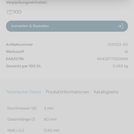
Verpackungseinheiten:
100
Anmelden & Bestellen
Artikelnummer
000123  60
Werkstoff
A1
EAN/GTIN
4043377000668
Gewicht per 100 St.
0,465 kg
Technische Daten
Produktinformationen
Katalogseite
Durchmesser (d)
3 mm
Gesamtlänge (l)
60 mm
Maß c (c)
0,45 mm