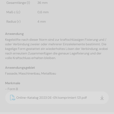
Gesamtlänge (l)
36 mm
Maß c (c)
0,6 mm
Radius (r)
4 mm
Anwendung
Kegelstifte nach dieser Norm sind zur kraftschlüssigen Fixierung und /
oder Verbindung zweier oder mehrerer Einzelelemente bestimmt. Die
kegelige Form gestattet ein wiederholtes Lösen der Verbindung, wobei
nach erneutem Zusammenfügen die genaue Lagefixierung und der
volle Kraftschluss erhalten bleiben.
Anwendungsgebiet
Fassade, Maschinenbau, Metallbau
Merkmale
- Form B
Online-Katalog 2023 DE-EN komprimiert 121.pdf