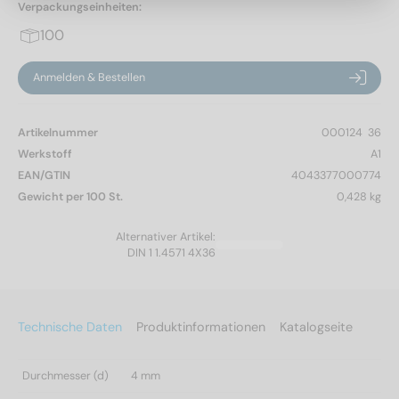
Verpackungseinheiten:
100
Anmelden & Bestellen
Artikelnummer
000124  36
Werkstoff
A1
EAN/GTIN
4043377000774
Gewicht per 100 St.
0,428 kg
Alternativer Artikel:
DIN 1 1.4571 4X36
Technische Daten
Produktinformationen
Katalogseite
Durchmesser (d)
4 mm