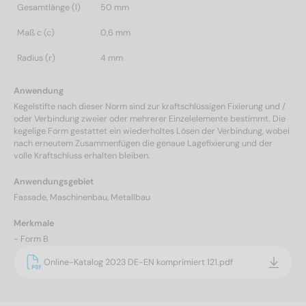
Gesamtlänge (l)
50 mm
Maß c (c)
0,6 mm
Radius (r)
4 mm
Anwendung
Kegelstifte nach dieser Norm sind zur kraftschlüssigen Fixierung und /
oder Verbindung zweier oder mehrerer Einzelelemente bestimmt. Die
kegelige Form gestattet ein wiederholtes Lösen der Verbindung, wobei
nach erneutem Zusammenfügen die genaue Lagefixierung und der
volle Kraftschluss erhalten bleiben.
Anwendungsgebiet
Fassade, Maschinenbau, Metallbau
Merkmale
- Form B
Online-Katalog 2023 DE-EN komprimiert 121.pdf