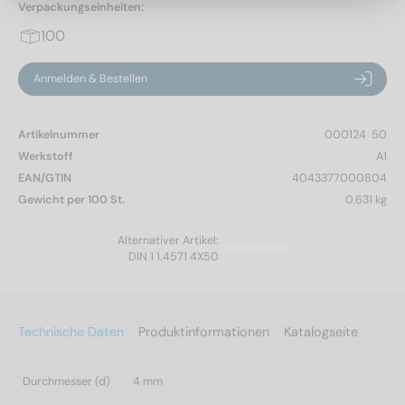
Verpackungseinheiten:
100
Anmelden & Bestellen
Artikelnummer
000124  50
Werkstoff
A1
EAN/GTIN
4043377000804
Gewicht per 100 St.
0,631 kg
Alternativer Artikel:
DIN 1 1.4571 4X50
Technische Daten
Produktinformationen
Katalogseite
Durchmesser (d)
4 mm