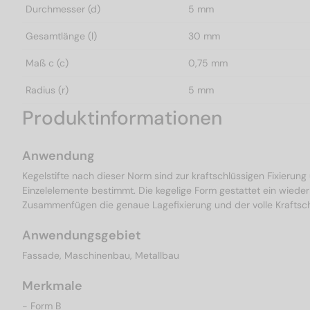
Durchmesser (d)
5 mm
Gesamtlänge (l)
30 mm
Maß c (c)
0,75 mm
Radius (r)
5 mm
Produktinformationen
Anwendung
Kegelstifte nach dieser Norm sind zur kraftschlüssigen Fixierun
Einzelelemente bestimmt. Die kegelige Form gestattet ein wied
Zusammenfügen die genaue Lagefixierung und der volle Kraftsch
Anwendungsgebiet
Fassade, Maschinenbau, Metallbau
Merkmale
- Form B