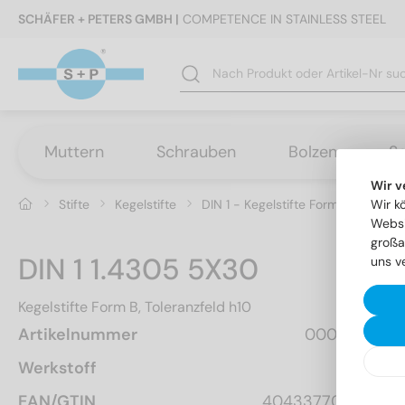
SCHÄFER + PETERS GMBH |
COMPETENCE IN STAINLESS STEEL
Muttern
Schrauben
Bolzen
S
Wir v
Stifte
Kegelstifte
DIN 1 - Kegelstifte Form B, Toleranz
Wir k
Websi
großa
DIN 1 1.4305 5X30
uns v
Kegelstifte Form B, Toleranzfeld h10
Artikelnummer
000125  30
Werkstoff
A1
EAN/GTIN
4043377000897