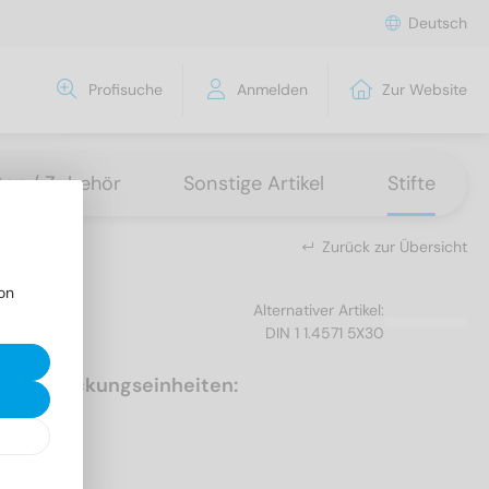
Deutsch
Profisuche
Anmelden
Zur Website
tten / Zubehör
Sonstige Artikel
Stifte
Zurück zur Übersicht
on
Alternativer Artikel:
DIN 1 1.4571 5X30
Verpackungseinheiten:
100