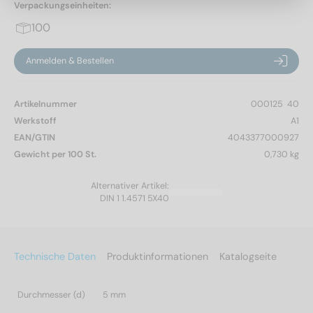
Verpackungseinheiten:
100
Anmelden & Bestellen
Artikelnummer
000125  40
Werkstoff
A1
EAN/GTIN
4043377000927
Gewicht per 100 St.
0,730 kg
Alternativer Artikel:
DIN 1 1.4571 5X40
Technische Daten
Produktinformationen
Katalogseite
Durchmesser (d)
5 mm