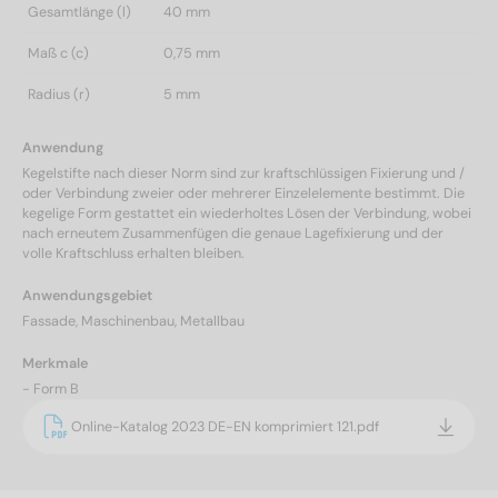
Gesamtlänge (l)
40 mm
Maß c (c)
0,75 mm
Radius (r)
5 mm
Anwendung
Kegelstifte nach dieser Norm sind zur kraftschlüssigen Fixierung und /
oder Verbindung zweier oder mehrerer Einzelelemente bestimmt. Die
kegelige Form gestattet ein wiederholtes Lösen der Verbindung, wobei
nach erneutem Zusammenfügen die genaue Lagefixierung und der
volle Kraftschluss erhalten bleiben.
Anwendungsgebiet
Fassade, Maschinenbau, Metallbau
Merkmale
- Form B
Online-Katalog 2023 DE-EN komprimiert 121.pdf