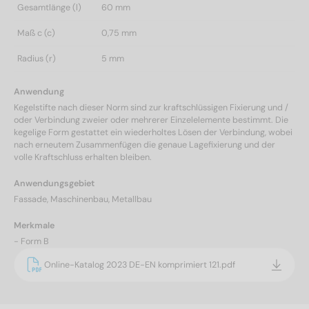
Gesamtlänge (l)
60 mm
Maß c (c)
0,75 mm
Radius (r)
5 mm
Anwendung
Kegelstifte nach dieser Norm sind zur kraftschlüssigen Fixierung und /
oder Verbindung zweier oder mehrerer Einzelelemente bestimmt. Die
kegelige Form gestattet ein wiederholtes Lösen der Verbindung, wobei
nach erneutem Zusammenfügen die genaue Lagefixierung und der
volle Kraftschluss erhalten bleiben.
Anwendungsgebiet
Fassade, Maschinenbau, Metallbau
Merkmale
- Form B
Online-Katalog 2023 DE-EN komprimiert 121.pdf