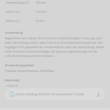
Gesamtlänge (l)
26 mm
Maß c (c)
0,9 mm
Radius (r)
6 mm
Anwendung
Kegelstifte nach dieser Norm sind zur kraftschlüssigen Fixierung und /
oder Verbindung zweier oder mehrerer Einzelelemente bestimmt. Die
kegelige Form gestattet ein wiederholtes Lösen der Verbindung, wobei
nach erneutem Zusammenfügen die genaue Lagefixierung und der
volle Kraftschluss erhalten bleiben.
Anwendungsgebiet
Fassade, Maschinenbau, Metallbau
Merkmale
- Form B
Online-Katalog 2023 DE-EN komprimiert 121.pdf