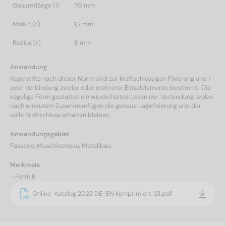
Gesamtlänge (l)
70 mm
Maß c (c)
1,2 mm
Radius (r)
8 mm
Anwendung
Kegelstifte nach dieser Norm sind zur kraftschlüssigen Fixierung und /
oder Verbindung zweier oder mehrerer Einzelelemente bestimmt. Die
kegelige Form gestattet ein wiederholtes Lösen der Verbindung, wobei
nach erneutem Zusammenfügen die genaue Lagefixierung und der
volle Kraftschluss erhalten bleiben.
Anwendungsgebiet
Fassade, Maschinenbau, Metallbau
Merkmale
- Form B
Online-Katalog 2023 DE-EN komprimiert 121.pdf