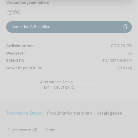
Verpackungseinheiten:
50
Anmelden & Bestellen
Artikelnummer
000128  70
Werkstoff
A1
EAN/GTIN
4043377001252
Gewicht per 100 St.
3,320 kg
Alternativer Artikel:
DIN 1 1.4571 8X70
Technische Daten
Produktinformationen
Katalogseite
Durchmesser (d)
8 mm