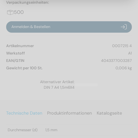
Verpackungseinheiten:
500
Anmelden & Bestellen
Artikelnummer
0007215 4
Werkstoff
A1
EAN/GTIN
4043377003287
Gewicht per 100 St.
0,006 kg
Alternativer Artikel:
DIN 7 A4 1,5m6X4
Technische Daten
Produktinformationen
Katalogseite
Durchmesser (d)
1,5 mm