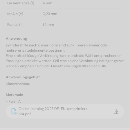
Gesamtlänge (l)
4 mm
Maß c (c)
0,23 mm
Radius (r)
1,5 mm
Anwendung
Zylinderstifte nach dieser Form sind zum Fixieren zweier oder
mehrerer Einzelelemente bestimmt.
Eine kraftschlüssige Verbindung kann durch die Wahl entsprechender
Passungen erreicht werden. Soll eine solche Verbindung häufiger gelöst
werden, empfiehlt sich der Einsatz von Kegelstiften nach DIN 1.
Anwendungsgebiet
Maschinenbau
Merkmale
- Form A
Online-Katalog 2023 DE-EN komprimiert
124.pdf