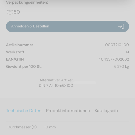
Verpackungseinheiten:
50
Anmelden & Bestellen
Artikelnummer
0007210 100
Werkstoff
A1
EAN/GTIN
4043377002662
Gewicht per 100 St.
6,270 kg
Alternativer Artikel:
DIN 7 A4 10m6X100
Technische Daten
Produktinformationen
Katalogseite
Durchmesser (d)
10 mm