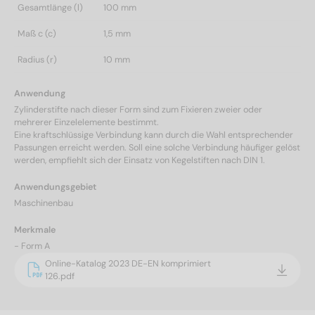
Gesamtlänge (l)
100 mm
Maß c (c)
1,5 mm
Radius (r)
10 mm
Anwendung
Zylinderstifte nach dieser Form sind zum Fixieren zweier oder
mehrerer Einzelelemente bestimmt.
Eine kraftschlüssige Verbindung kann durch die Wahl entsprechender
Passungen erreicht werden. Soll eine solche Verbindung häufiger gelöst
werden, empfiehlt sich der Einsatz von Kegelstiften nach DIN 1.
Anwendungsgebiet
Maschinenbau
Merkmale
- Form A
Online-Katalog 2023 DE-EN komprimiert
126.pdf