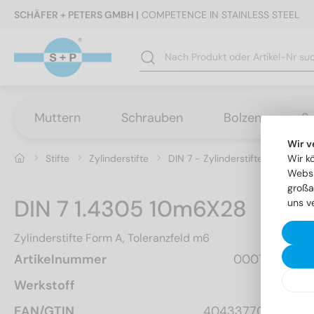
SCHÄFER + PETERS GMBH |
COMPETENCE IN STAINLESS STEEL
Muttern
Schrauben
Bolzen
S
Wir v
Stifte
Zylinderstifte
DIN 7 - Zylinderstifte Form A, T
Wir k
Websi
großa
DIN 7 1.4305 10m6X28
uns v
Zylinderstifte Form A, Toleranzfeld m6
Artikelnummer
0007210 28
Werkstoff
A1
EAN/GTIN
4043377002730