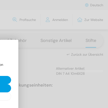
Deutsch
Profisuche
Anmelden
Zur Website
tten / Zubehör
Sonstige Artikel
Stifte
Zurück zur Übersicht
on
Alternativer Artikel:
DIN 7 A4 10m6X28
Verpackungseinheiten:
50