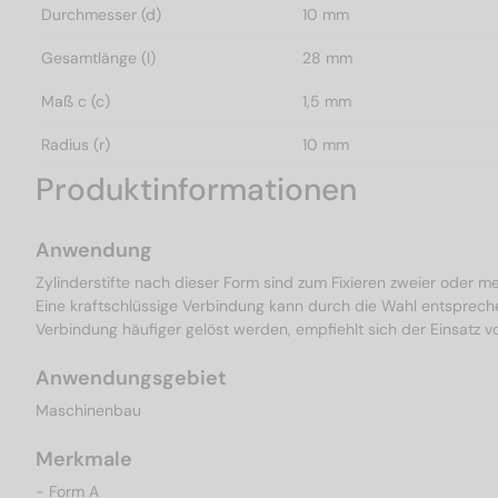
Durchmesser (d)
10 mm
Gesamtlänge (l)
28 mm
Maß c (c)
1,5 mm
Radius (r)
10 mm
Produktinformationen
Anwendung
Zylinderstifte nach dieser Form sind zum Fixieren zweier oder m
Eine kraftschlüssige Verbindung kann durch die Wahl entspreche
Verbindung häufiger gelöst werden, empfiehlt sich der Einsatz vo
Anwendungsgebiet
Maschinenbau
Merkmale
- Form A