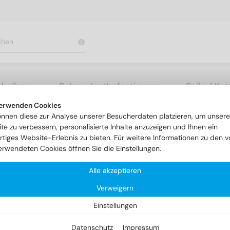
cheiben
Schwerlastbefestigung
Seile / Ke
erwenden Cookies
oleranzfeld m6
DIN 7 1.4305 10m6X28
önnen diese zur Analyse unserer Besucherdaten platzieren, um unsere
te zu verbessern, personalisierte Inhalte anzuzeigen und Ihnen ein
rtiges Website-Erlebnis zu bieten. Für weitere Informationen zu den v
erwendeten Cookies öffnen Sie die Einstellungen.
Alle akzeptieren
Verweigern
Einstellungen
Datenschutz
Impressum