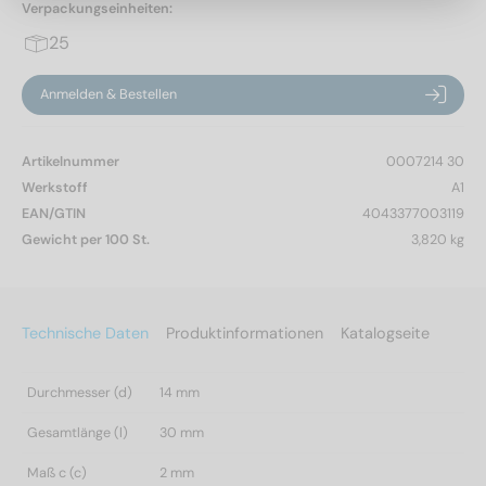
Verpackungseinheiten:
25
Anmelden & Bestellen
Artikelnummer
0007214 30
Werkstoff
A1
EAN/GTIN
4043377003119
Gewicht per 100 St.
3,820 kg
Technische Daten
Produktinformationen
Katalogseite
Durchmesser (d)
14 mm
Gesamtlänge (l)
30 mm
Maß c (c)
2 mm