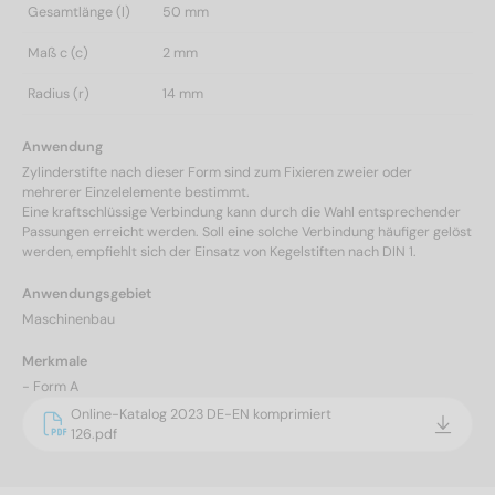
Gesamtlänge (l)
50 mm
Maß c (c)
2 mm
Radius (r)
14 mm
Anwendung
Zylinderstifte nach dieser Form sind zum Fixieren zweier oder
mehrerer Einzelelemente bestimmt.
Eine kraftschlüssige Verbindung kann durch die Wahl entsprechender
Passungen erreicht werden. Soll eine solche Verbindung häufiger gelöst
werden, empfiehlt sich der Einsatz von Kegelstiften nach DIN 1.
Anwendungsgebiet
Maschinenbau
Merkmale
- Form A
Online-Katalog 2023 DE-EN komprimiert
126.pdf