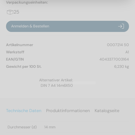
Verpackungseinheiten:
25
Anmelden & Bestellen
Artikelnummer
0007214 50
Werkstoff
A1
EAN/GTIN
4043377003164
Gewicht per 100 St.
6,230 kg
Alternativer Artikel:
DIN 7 A4 14m6X50
Technische Daten
Produktinformationen
Katalogseite
Durchmesser (d)
14 mm