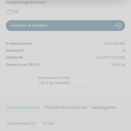
Verpackungseinheiten:
25
Anmelden & Bestellen
Artikelnummer
0007214 60
Werkstoff
A1
EAN/GTIN
4043377003188
Gewicht per 100 St.
7,440 kg
Alternativer Artikel:
DIN 7 A4 14m6X60
Technische Daten
Produktinformationen
Katalogseite
Durchmesser (d)
14 mm