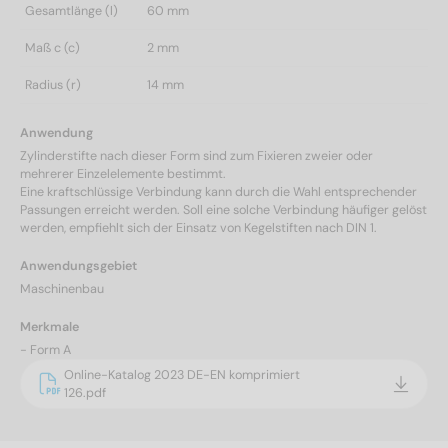
Gesamtlänge (l)
60 mm
Maß c (c)
2 mm
Radius (r)
14 mm
Anwendung
Zylinderstifte nach dieser Form sind zum Fixieren zweier oder
mehrerer Einzelelemente bestimmt.
Eine kraftschlüssige Verbindung kann durch die Wahl entsprechender
Passungen erreicht werden. Soll eine solche Verbindung häufiger gelöst
werden, empfiehlt sich der Einsatz von Kegelstiften nach DIN 1.
Anwendungsgebiet
Maschinenbau
Merkmale
- Form A
Online-Katalog 2023 DE-EN komprimiert
126.pdf