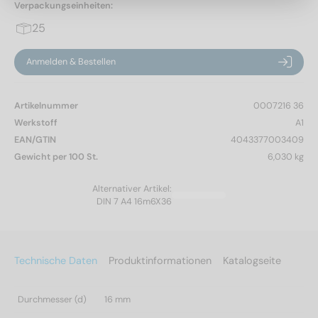
Verpackungseinheiten:
25
Anmelden & Bestellen
Artikelnummer
0007216 36
Werkstoff
A1
EAN/GTIN
4043377003409
Gewicht per 100 St.
6,030 kg
Alternativer Artikel:
DIN 7 A4 16m6X36
Technische Daten
Produktinformationen
Katalogseite
Durchmesser (d)
16 mm