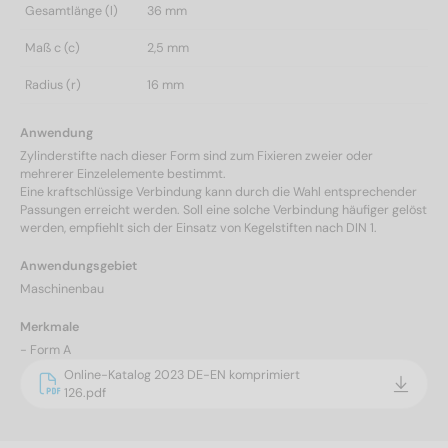
Gesamtlänge (l)
36 mm
Maß c (c)
2,5 mm
Radius (r)
16 mm
Anwendung
Zylinderstifte nach dieser Form sind zum Fixieren zweier oder
mehrerer Einzelelemente bestimmt.
Eine kraftschlüssige Verbindung kann durch die Wahl entsprechender
Passungen erreicht werden. Soll eine solche Verbindung häufiger gelöst
werden, empfiehlt sich der Einsatz von Kegelstiften nach DIN 1.
Anwendungsgebiet
Maschinenbau
Merkmale
- Form A
Online-Katalog 2023 DE-EN komprimiert
126.pdf