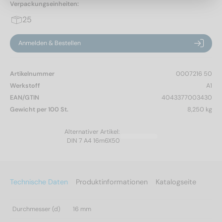
Verpackungseinheiten:
25
Anmelden & Bestellen
Artikelnummer
0007216 50
Werkstoff
A1
EAN/GTIN
4043377003430
Gewicht per 100 St.
8,250 kg
Alternativer Artikel:
DIN 7 A4 16m6X50
Technische Daten
Produktinformationen
Katalogseite
Durchmesser (d)
16 mm