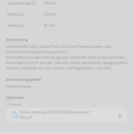
Gesamtlänge (l)
50 mm
Maß c (c)
2,5 mm
Radius (r)
16 mm
Anwendung
Zylinderstifte nach dieser Form sind zum Fixieren zweier oder
mehrerer Einzelelemente bestimmt.
Eine kraftschlüssige Verbindung kann durch die Wahl entsprechender
Passungen erreicht werden. Soll eine solche Verbindung häufiger gelöst
werden, empfiehlt sich der Einsatz von Kegelstiften nach DIN 1.
Anwendungsgebiet
Maschinenbau
Merkmale
- Form A
Online-Katalog 2023 DE-EN komprimiert
126.pdf