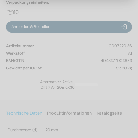
Verpackungseinheiten:
10
Anmelden & Bestellen
Artikelnummer
0007220 36
Werkstoff
A1
EAN/GTIN
4043377003683
Gewicht per 100 St.
9,560 kg
Alternativer Artikel:
DIN 7 A4 20m6X36
Technische Daten
Produktinformationen
Katalogseite
Durchmesser (d)
20 mm