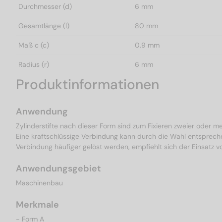
Durchmesser (d)
6 mm
Gesamtlänge (l)
80 mm
Maß c (c)
0,9 mm
Radius (r)
6 mm
Produktinformationen
Anwendung
Zylinderstifte nach dieser Form sind zum Fixieren zweier oder m
Eine kraftschlüssige Verbindung kann durch die Wahl entspreche
Verbindung häufiger gelöst werden, empfiehlt sich der Einsatz vo
Anwendungsgebiet
Maschinenbau
Merkmale
- Form A