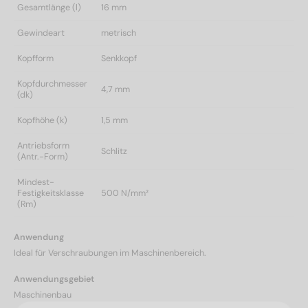
Gesamtlänge (l)
16 mm
Gewindeart
metrisch
Kopfform
Senkkopf
Kopfdurchmesser
4,7 mm
(dk)
Kopfhöhe (k)
1,5 mm
Antriebsform
Schlitz
(Antr.-Form)
Mindest-
Festigkeitsklasse
500 N/mm²
(Rm)
Anwendung
Ideal für Verschraubungen im Maschinenbereich.
Anwendungsgebiet
Maschinenbau