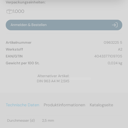
Verpackungseinheiten:
1.000
Anmelden & Bestellen
Artikelnummer
0963225 5
Werkstoff
A2
EAN/GTIN
4043377109705
Gewicht per 100 St.
0,024 kg
Alternativer Artikel:
DIN 963 A4 M 2,5X5
Technische Daten
Produktinformationen
Katalogseite
Durchmesser (d)
2,5 mm