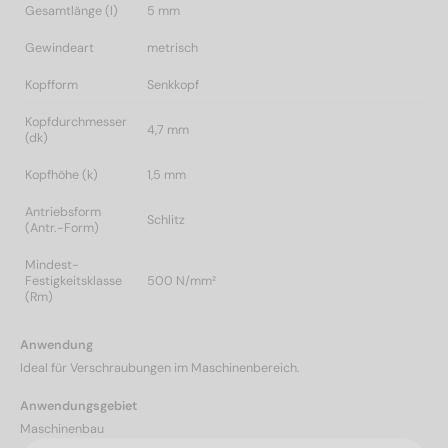
Gesamtlänge (l)
5 mm
Gewindeart
metrisch
Kopfform
Senkkopf
Kopfdurchmesser
4,7 mm
(dk)
Kopfhöhe (k)
1,5 mm
Antriebsform
Schlitz
(Antr.-Form)
Mindest-
Festigkeitsklasse
500 N/mm²
(Rm)
Anwendung
Ideal für Verschraubungen im Maschinenbereich.
Anwendungsgebiet
Maschinenbau