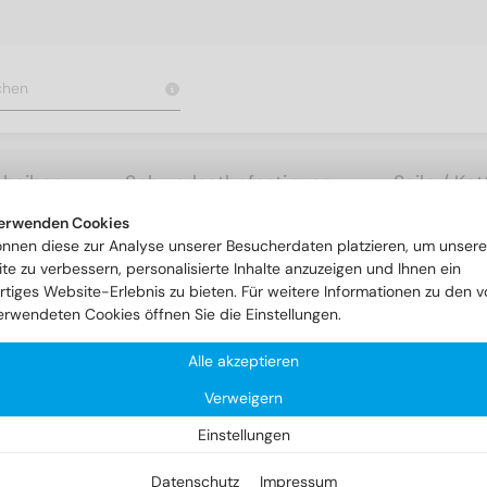
cheiben
Schwerlastbefestigung
Seile / Ke
erwenden Cookies
rauben mit Schlitz
DIN 963 A2 M 3,5X12
önnen diese zur Analyse unserer Besucherdaten platzieren, um unsere
te zu verbessern, personalisierte Inhalte anzuzeigen und Ihnen ein
rtiges Website-Erlebnis zu bieten. Für weitere Informationen zu den v
erwendeten Cookies öffnen Sie die Einstellungen.
Alle akzeptieren
Verweigern
Einstellungen
Datenschutz
Impressum