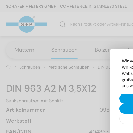
SCHÄFER + PETERS GMBH |
COMPETENCE IN STAINLESS STEEL
Muttern
Schrauben
Bolzen
S
Wir v
Schrauben
Metrische Schrauben
DIN 963 - Senksch
Wir k
Websi
großa
DIN 963 A2 M 3,5X12
uns v
Senkschrauben mit Schlitz
Artikelnummer
0963235 12
Werkstoff
A2
EAN/GTIN
4043377109941