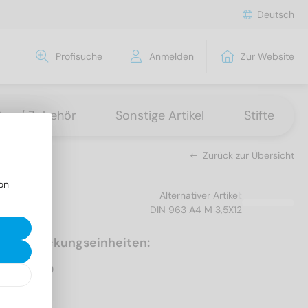
Deutsch
Profisuche
Anmelden
Zur Website
tten / Zubehör
Sonstige Artikel
Stifte
Zurück zur Übersicht
on
Alternativer Artikel:
DIN 963 A4 M 3,5X12
Verpackungseinheiten:
500