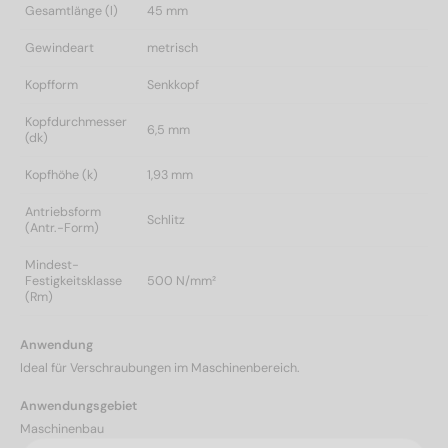
Gesamtlänge (l)
45 mm
Gewindeart
metrisch
Kopfform
Senkkopf
Kopfdurchmesser
6,5 mm
(dk)
Kopfhöhe (k)
1,93 mm
Antriebsform
Schlitz
(Antr.-Form)
Mindest-
Festigkeitsklasse
500 N/mm²
(Rm)
Anwendung
Ideal für Verschraubungen im Maschinenbereich.
Anwendungsgebiet
Maschinenbau