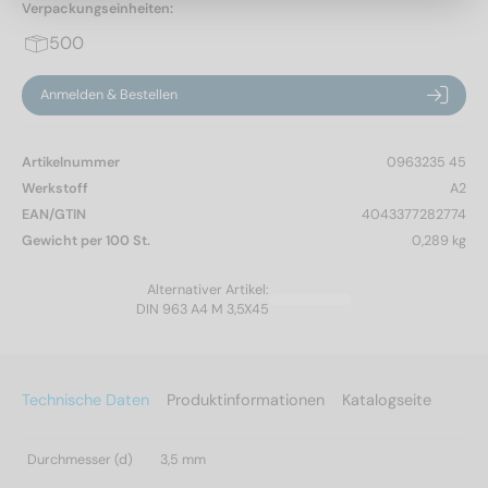
Verpackungseinheiten:
500
Anmelden & Bestellen
Artikelnummer
0963235 45
Werkstoff
A2
EAN/GTIN
4043377282774
Gewicht per 100 St.
0,289 kg
Alternativer Artikel:
DIN 963 A4 M 3,5X45
Technische Daten
Produktinformationen
Katalogseite
Durchmesser (d)
3,5 mm