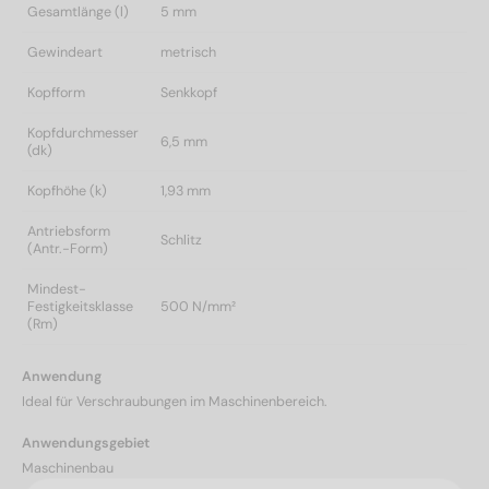
Gesamtlänge (l)
5 mm
Gewindeart
metrisch
Kopfform
Senkkopf
Kopfdurchmesser
6,5 mm
(dk)
Kopfhöhe (k)
1,93 mm
Antriebsform
Schlitz
(Antr.-Form)
Mindest-
Festigkeitsklasse
500 N/mm²
(Rm)
Anwendung
Ideal für Verschraubungen im Maschinenbereich.
Anwendungsgebiet
Maschinenbau