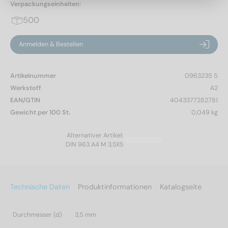
Verpackungseinheiten:
500
Anmelden & Bestellen
Artikelnummer
0963235 5
Werkstoff
A2
EAN/GTIN
4043377282781
Gewicht per 100 St.
0,049 kg
Alternativer Artikel:
DIN 963 A4 M 3,5X5
Technische Daten
Produktinformationen
Katalogseite
Durchmesser (d)
3,5 mm