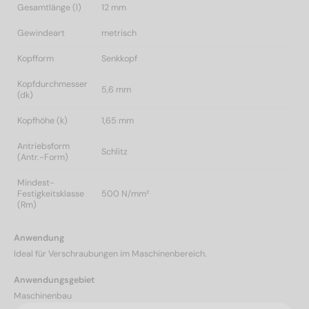
Gesamtlänge (l)
12 mm
Gewindeart
metrisch
Kopfform
Senkkopf
Kopfdurchmesser
5,6 mm
(dk)
Kopfhöhe (k)
1,65 mm
Antriebsform
Schlitz
(Antr.-Form)
Mindest-
Festigkeitsklasse
500 N/mm²
(Rm)
Anwendung
Ideal für Verschraubungen im Maschinenbereich.
Anwendungsgebiet
Maschinenbau