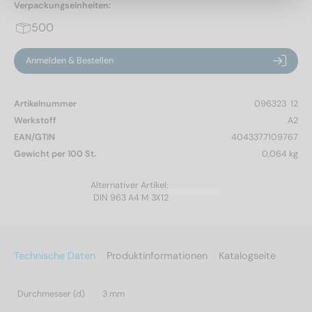
Verpackungseinheiten:
500
Anmelden & Bestellen
Artikelnummer
096323  12
Werkstoff
A2
EAN/GTIN
4043377109767
Gewicht per 100 St.
0,064 kg
Alternativer Artikel:
DIN 963 A4 M 3X12
Technische Daten
Produktinformationen
Katalogseite
Durchmesser (d)
3 mm