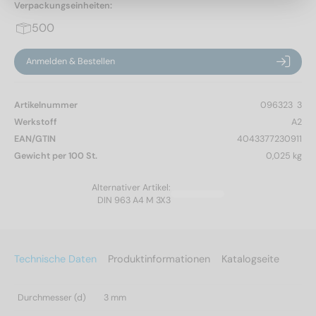
Verpackungseinheiten:
500
Anmelden & Bestellen
Artikelnummer
096323  3
Werkstoff
A2
EAN/GTIN
4043377230911
Gewicht per 100 St.
0,025 kg
Alternativer Artikel:
DIN 963 A4 M 3X3
Technische Daten
Produktinformationen
Katalogseite
Durchmesser (d)
3 mm