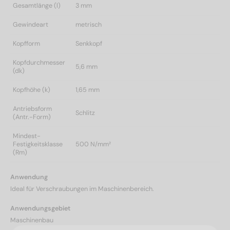
Gesamtlänge (l)
3 mm
Gewindeart
metrisch
Kopfform
Senkkopf
Kopfdurchmesser
5,6 mm
(dk)
Kopfhöhe (k)
1,65 mm
Antriebsform
Schlitz
(Antr.-Form)
Mindest-
Festigkeitsklasse
500 N/mm²
(Rm)
Anwendung
Ideal für Verschraubungen im Maschinenbereich.
Anwendungsgebiet
Maschinenbau