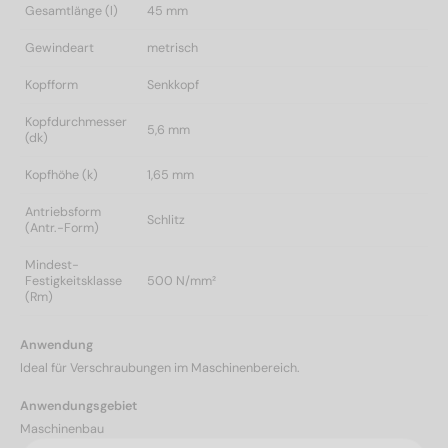
Gesamtlänge (l)
45 mm
Gewindeart
metrisch
Kopfform
Senkkopf
Kopfdurchmesser
5,6 mm
(dk)
Kopfhöhe (k)
1,65 mm
Antriebsform
Schlitz
(Antr.-Form)
Mindest-
Festigkeitsklasse
500 N/mm²
(Rm)
Anwendung
Ideal für Verschraubungen im Maschinenbereich.
Anwendungsgebiet
Maschinenbau