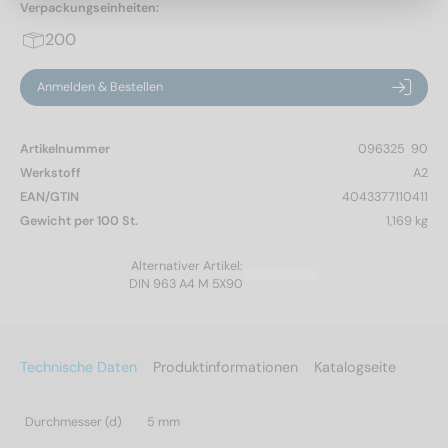
Verpackungseinheiten:
200
Anmelden & Bestellen
Artikelnummer
096325  90
Werkstoff
A2
EAN/GTIN
4043377110411
Gewicht per 100 St.
1,169 kg
Alternativer Artikel:
DIN 963 A4 M 5X90
Technische Daten
Produktinformationen
Katalogseite
Durchmesser (d)
5 mm