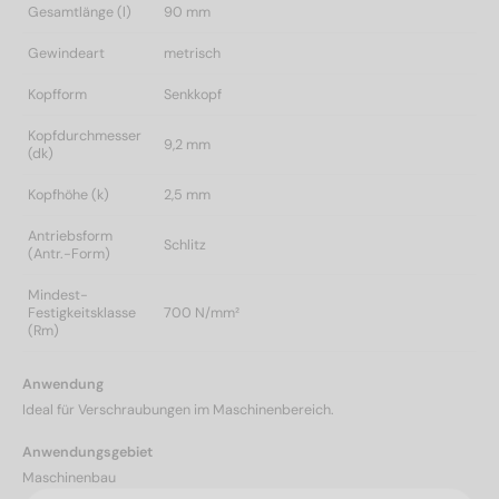
Gesamtlänge (l)
90 mm
Gewindeart
metrisch
Kopfform
Senkkopf
Kopfdurchmesser
9,2 mm
(dk)
Kopfhöhe (k)
2,5 mm
Antriebsform
Schlitz
(Antr.-Form)
Mindest-
Festigkeitsklasse
700 N/mm²
(Rm)
Anwendung
Ideal für Verschraubungen im Maschinenbereich.
Anwendungsgebiet
Maschinenbau