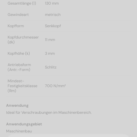
Gesamtlänge (l)
130 mm
Gewindeart
metrisch
Kopfform
Senkkopf
Kopfdurchmesser
11 mm
(dk)
Kopfhöhe (k)
3 mm
Antriebsform
Schlitz
(Antr.-Form)
Mindest-
Festigkeitsklasse
700 N/mm²
(Rm)
Anwendung
Ideal für Verschraubungen im Maschinenbereich.
Anwendungsgebiet
Maschinenbau