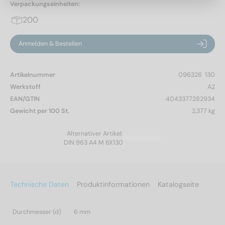
Verpackungseinheiten:
200
Anmelden & Bestellen
Artikelnummer
096326  130
Werkstoff
A2
EAN/GTIN
4043377282934
Gewicht per 100 St.
2,377 kg
Alternativer Artikel:
DIN 963 A4 M 6X130
Technische Daten
Produktinformationen
Katalogseite
Durchmesser (d)
6 mm