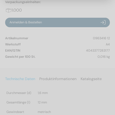
Verpackungseinheiten:
1.000
Anmelden & Bestellen
Artikelnummer
0963416 12
Werkstoff
A4
EAN/GTIN
4043377283177
Gewicht per 100 St.
0,016 kg
Technische Daten
Produktinformationen
Katalogseite
Durchmesser (d)
1,6 mm
Gesamtlänge (l)
12 mm
Gewindeart
metrisch