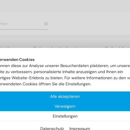
cheiben
Schwerlastbefestigung
Seile / Ke
erwenden Cookies
rauben mit Schlitz
DIN 963 A4 M 12X100
önnen diese zur Analyse unserer Besucherdaten platzieren, um unsere
te zu verbessern, personalisierte Inhalte anzuzeigen und Ihnen ein
rtiges Website-Erlebnis zu bieten. Für weitere Informationen zu den v
erwendeten Cookies öffnen Sie die Einstellungen.
Alle akzeptieren
Verweigern
Einstellungen
Datenschutz
Impressum