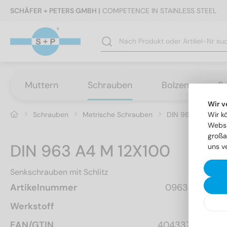
SCHÄFER + PETERS GMBH |
COMPETENCE IN STAINLESS STEEL
Muttern
Schrauben
Bolzen
S
Wir v
Schrauben
Metrische Schrauben
DIN 963 - Senksch
Wir k
Websi
großa
DIN 963 A4 M 12X100
uns v
Senkschrauben mit Schlitz
Artikelnummer
0963412 100
Werkstoff
A4
EAN/GTIN
4043377111135