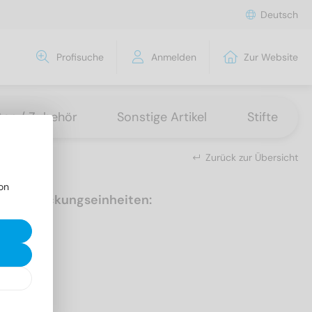
Deutsch
Profisuche
Anmelden
Zur Website
tten / Zubehör
Sonstige Artikel
Stifte
Zurück zur Übersicht
on
Verpackungseinheiten:
50