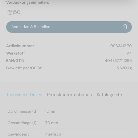
Verpackungseinheiten:
50
Anmelden & Bestellen
Artikelnummer
0963412 70
Werkstoff
A4
EAN/GTIN
4043377111296
Gewicht per 100 St.
5,630 kg
Technische Daten
Produktinformationen
Katalogseite
Durchmesser (d)
12 mm
Gesamtlänge (l)
70 mm
Gewindeart
metrisch