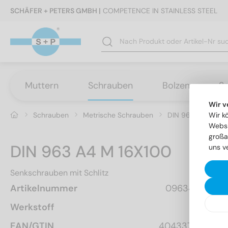
SCHÄFER + PETERS GMBH |
COMPETENCE IN STAINLESS STEEL
Muttern
Schrauben
Bolzen
S
Wir v
Schrauben
Metrische Schrauben
DIN 963 - Senksch
Wir k
Websi
großa
DIN 963 A4 M 16X100
uns v
Senkschrauben mit Schlitz
Artikelnummer
0963416 100
Werkstoff
A4
EAN/GTIN
4043377111517