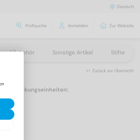
Deutsch
Profisuche
Anmelden
Zur Website
tten / Zubehör
Sonstige Artikel
Stifte
Zurück zur Übersicht
on
Verpackungseinheiten:
10