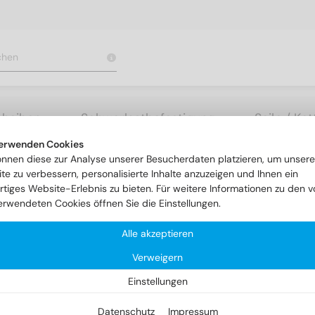
cheiben
Schwerlastbefestigung
Seile / Ke
erwenden Cookies
rauben mit Schlitz
DIN 963 A4 M 16X100
önnen diese zur Analyse unserer Besucherdaten platzieren, um unsere
te zu verbessern, personalisierte Inhalte anzuzeigen und Ihnen ein
rtiges Website-Erlebnis zu bieten. Für weitere Informationen zu den v
erwendeten Cookies öffnen Sie die Einstellungen.
Alle akzeptieren
Verweigern
Einstellungen
Datenschutz
Impressum