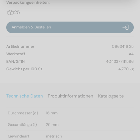
Verpackungseinheiten:
25
Anmelden & Bestellen
Artikelnummer
0963416 25
Werkstoff
A4
EAN/GTIN
4043377111586
Gewicht per 100 St.
4,770 kg
Technische Daten
Produktinformationen
Katalogseite
Durchmesser (d)
16 mm
Gesamtlänge (l)
25 mm
Gewindeart
metrisch