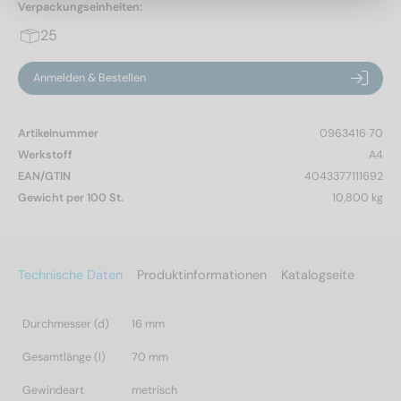
Verpackungseinheiten:
25
Anmelden & Bestellen
Artikelnummer
0963416 70
Werkstoff
A4
EAN/GTIN
4043377111692
Gewicht per 100 St.
10,800 kg
Technische Daten
Produktinformationen
Katalogseite
Durchmesser (d)
16 mm
Gesamtlänge (l)
70 mm
Gewindeart
metrisch