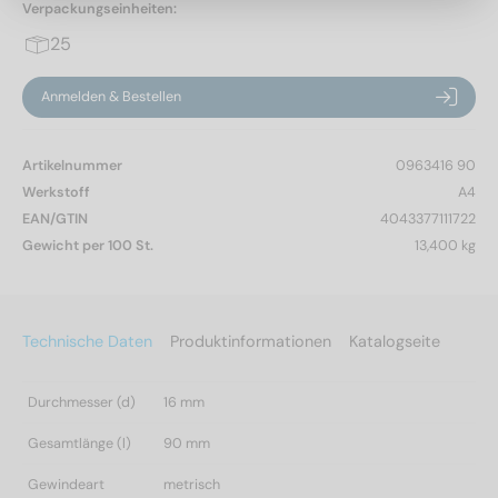
Verpackungseinheiten:
25
Anmelden & Bestellen
Artikelnummer
0963416 90
Werkstoff
A4
EAN/GTIN
4043377111722
Gewicht per 100 St.
13,400 kg
Technische Daten
Produktinformationen
Katalogseite
Durchmesser (d)
16 mm
Gesamtlänge (l)
90 mm
Gewindeart
metrisch